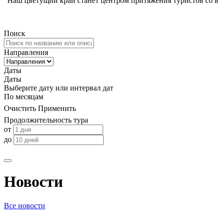
"Наш цветущий край станет центром притяжения туристов со 
Поиск
Направления
Даты
Даты
Выберите дату или интервал дат
По месяцам
Очистить
Применить
Продолжительность тура
от
до
Новости
Все новости