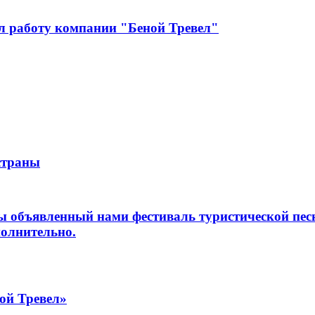
ил работу компании "Беной Тревел"
страны
ы объявленный нами фестиваль туристической песн
полнительно.
ой Тревел»