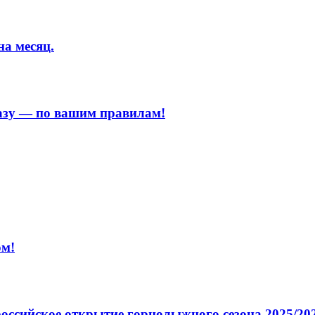
на месяц.
азу — по вашим правилам!
ом!
ероссийское открытие горнолыжного сезона 2025/20