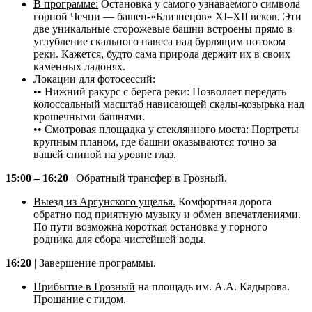
В программе:
Остановка у самого узнаваемого символа
горной Чечни — башен-«Близнецов» XI–XII веков. Эти
две уникальные сторожевые башни встроены прямо в
углубление скального навеса над бурлящим потоком
реки. Кажется, будто сама природа держит их в своих
каменных ладонях.
Локации для фотосессий:
•• Нижний ракурс с берега реки: Позволяет передать
колоссальный масштаб нависающей скалы-козырька над
крошечными башнями.
•• Смотровая площадка у стеклянного моста: Портреты
крупным планом, где башни оказываются точно за
вашей спиной на уровне глаз.
15:00 – 16:20
| Обратный трансфер в Грозный.
Выезд из Аргунского ущелья.
Комфортная дорога
обратно под приятную музыку и обмен впечатлениями.
По пути возможна короткая остановка у горного
родника для сбора чистейшей воды.
16:20
| Завершение программы.
Прибытие в Грозный
на площадь им. А.А. Кадырова.
Прощание с гидом.