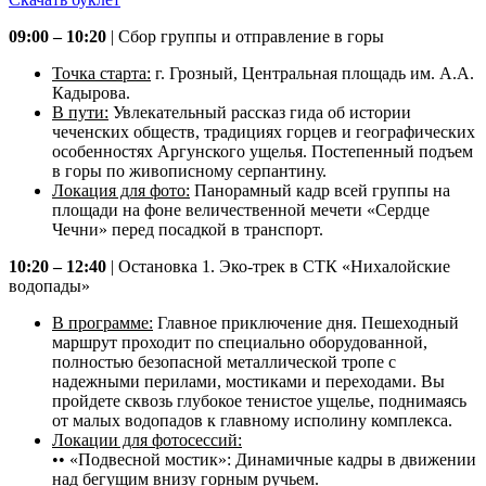
09:00 – 10:20
| Сбор группы и отправление в горы
Точка старта:
г. Грозный, Центральная площадь им. А.А.
Кадырова.
В пути:
Увлекательный рассказ гида об истории
чеченских обществ, традициях горцев и географических
особенностях Аргунского ущелья. Постепенный подъем
в горы по живописному серпантину.
Локация для фото:
Панорамный кадр всей группы на
площади на фоне величественной мечети «Сердце
Чечни» перед посадкой в транспорт.
10:20 – 12:40
| Остановка 1. Эко-трек в СТК «Нихалойские
водопады»
В программе:
Главное приключение дня. Пешеходный
маршрут проходит по специально оборудованной,
полностью безопасной металлической тропе с
надежными перилами, мостиками и переходами. Вы
пройдете сквозь глубокое тенистое ущелье, поднимаясь
от малых водопадов к главному исполину комплекса.
Локации для фотосессий:
•• «Подвесной мостик»: Динамичные кадры в движении
над бегущим внизу горным ручьем.