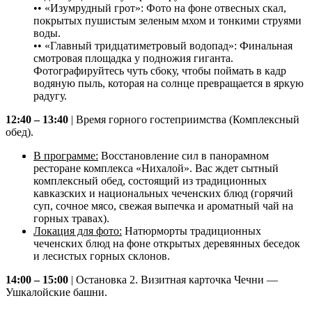
•• «Изумрудный грот»: Фото на фоне отвесных скал,
покрытых пушистым зеленым мхом и тонкими струями
воды.
•• «Главный тридцатиметровый водопад»: Финальная
смотровая площадка у подножия гиганта.
Фотографируйтесь чуть сбоку, чтобы поймать в кадр
водяную пыль, которая на солнце превращается в яркую
радугу.
12:40 – 13:40
| Время горного гостеприимства (Комплексный
обед).
В программе:
Восстановление сил в панорамном
ресторане комплекса «Нихалой». Вас ждет сытный
комплексный обед, состоящий из традиционных
кавказских и национальных чеченских блюд (горячий
суп, сочное мясо, свежая выпечка и ароматный чай на
горных травах).
Локация для фото:
Натюрморты традиционных
чеченских блюд на фоне открытых деревянных беседок
и лесистых горных склонов.
14:00 – 15:00
| Остановка 2. Визитная карточка Чечни —
Ушкалойские башни.