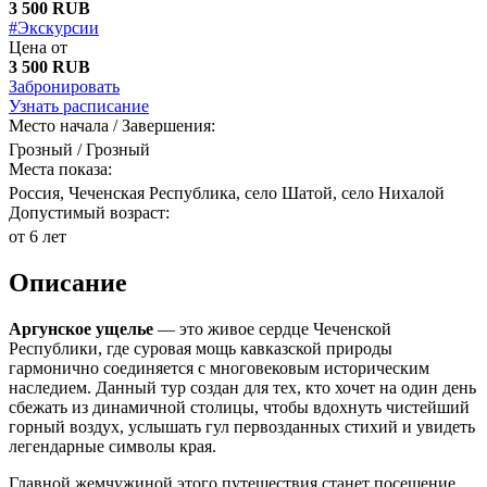
3 500 RUB
#Экскурсии
Цена от
3 500 RUB
Забронировать
Узнать расписание
Место начала / Завершения:
Грозный / Грозный
Места показа:
Россия, Чеченская Республика, село Шатой, село Нихалой
Допустимый возраст:
от 6 лет
Описание
Аргунское ущелье
— это живое сердце Чеченской
Республики, где суровая мощь кавказской природы
гармонично соединяется с многовековым историческим
наследием. Данный тур создан для тех, кто хочет на один день
сбежать из динамичной столицы, чтобы вдохнуть чистейший
горный воздух, услышать гул первозданных стихий и увидеть
легендарные символы края.
Главной жемчужиной этого путешествия станет посещение