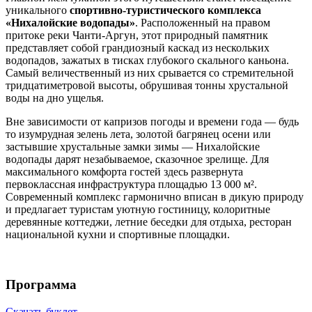
уникального
спортивно-туристического комплекса
«Нихалойские водопады»
. Расположенный на правом
притоке реки Чанти-Аргун, этот природный памятник
представляет собой грандиозный каскад из нескольких
водопадов, зажатых в тисках глубокого скального каньона.
Самый величественный из них срывается со стремительной
тридцатиметровой высоты, обрушивая тонны хрустальной
воды на дно ущелья.
Вне зависимости от капризов погоды и времени года — будь
то изумрудная зелень лета, золотой багрянец осени или
застывшие хрустальные замки зимы — Нихалойские
водопады дарят незабываемое, сказочное зрелище. Для
максимального комфорта гостей здесь развернута
первоклассная инфраструктура площадью 13 000 м².
Современный комплекс гармонично вписан в дикую природу
и предлагает туристам уютную гостиницу, колоритные
деревянные коттеджи, летние беседки для отдыха, ресторан
национальной кухни и спортивные площадки.
Программа
Скачать буклет