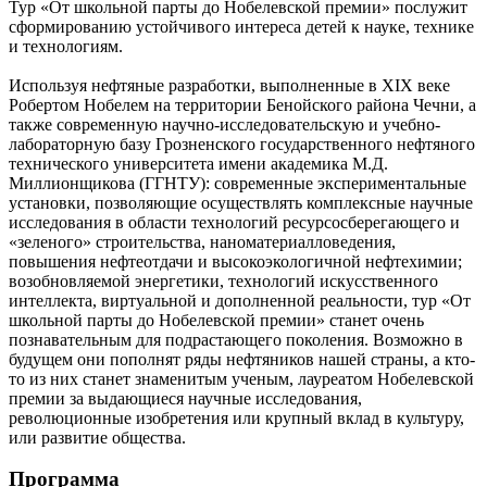
Тур «От школьной парты до Нобелевской премии» послужит
сформированию устойчивого интереса детей к науке, технике
и технологиям.
Используя нефтяные разработки, выполненные в XIX веке
Робертом Нобелем на территории Бенойского района Чечни, а
также современную научно-исследовательскую и учебно-
лабораторную базу Грозненского государственного нефтяного
технического университета имени академика М.Д.
Миллионщикова (ГГНТУ): современные экспериментальные
установки, позволяющие осуществлять комплексные научные
исследования в области технологий ресурсосберегающего и
«зеленого» строительства, наноматериалловедения,
повышения нефтеотдачи и высокоэкологичной нефтехимии;
возобновляемой энергетики, технологий искусственного
интеллекта, виртуальной и дополненной реальности, тур «От
школьной парты до Нобелевской премии» станет очень
познавательным для подрастающего поколения. Возможно в
будущем они пополнят ряды нефтяников нашей страны, а кто-
то из них станет знаменитым ученым, лауреатом Нобелевской
премии за выдающиеся научные исследования,
революционные изобретения или крупный вклад в культуру,
или развитие общества.
Программа