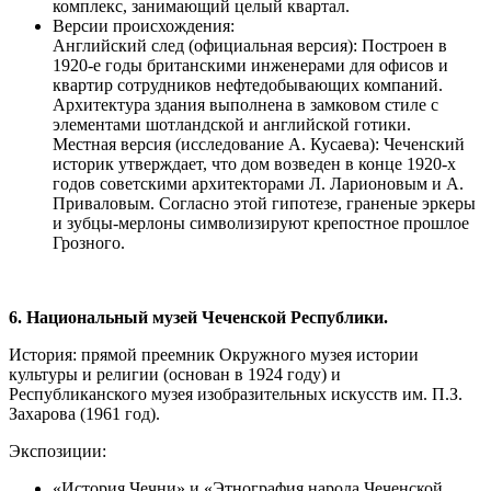
комплекс, занимающий целый квартал.
Версии происхождения:
Английский след (официальная версия): Построен в
1920-е годы британскими инженерами для офисов и
квартир сотрудников нефтедобывающих компаний.
Архитектура здания выполнена в замковом стиле с
элементами шотландской и английской готики.
Местная версия (исследование А. Кусаева): Чеченский
историк утверждает, что дом возведен в конце 1920-х
годов советскими архитекторами Л. Ларионовым и А.
Приваловым. Согласно этой гипотезе, граненые эркеры
и зубцы-мерлоны символизируют крепостное прошлое
Грозного.
6. Национальный музей Чеченской Республики.
История: прямой преемник Окружного музея истории
культуры и религии (основан в 1924 году) и
Республиканского музея изобразительных искусств им. П.З.
Захарова (1961 год).
Экспозиции:
«История Чечни» и «Этнография народа Чеченской