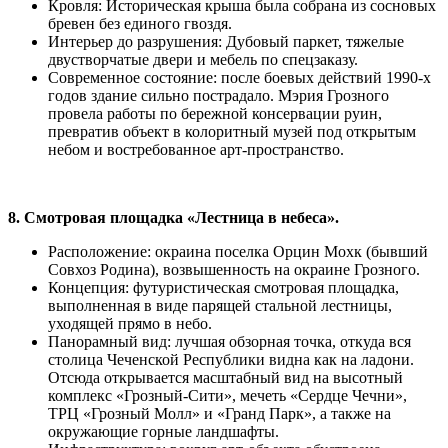
Кровля: Историческая крыша была собрана из сосновых
бревен без единого гвоздя.
Интерьер до разрушения: Дубовый паркет, тяжелые
двустворчатые двери и мебель по спецзаказу.
Современное состояние: после боевых действий 1990-х
годов здание сильно пострадало. Мэрия Грозного
провела работы по бережной консервации руин,
превратив объект в колоритный музей под открытым
небом и востребованное арт-пространство.
8. Смотровая площадка «Лестница в небеса».
Расположение: окраина поселка Орцин Мохк (бывший
Совхоз Родина), возвышенность на окраине Грозного.
Концепция: футуристическая смотровая площадка,
выполненная в виде парящей стальной лестницы,
уходящей прямо в небо.
Панорамный вид: лучшая обзорная точка, откуда вся
столица Чеченской Республики видна как на ладони.
Отсюда открывается масштабный вид на высотный
комплекс «Грозный-Сити», мечеть «Сердце Чечни»,
ТРЦ «Грозный Молл» и «Гранд Парк», а также на
окружающие горные ландшафты.