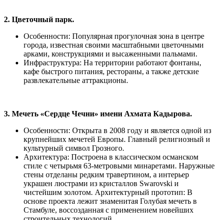
2. Цветочный парк.
Особенности: Популярная прогулочная зона в центре
города, известная своими масштабными цветочными
арками, конструкциями и высаженными пальмами.
Инфраструктура: На территории работают фонтаны,
кафе быстрого питания, рестораны, а также детские
развлекательные аттракционы.
3. Мечеть «Сердце Чечни» имени Ахмата Кадырова.
Особенности: Открыта в 2008 году и является одной из
крупнейших мечетей Европы. Главный религиозный и
культурный символ Грозного.
Архитектура: Построена в классическом османском
стиле с четырьмя 63-метровыми минаретами. Наружные
стены отделаны редким травертином, а интерьер
украшен люстрами из кристаллов Swarovski и
чистейшим золотом. Архитектурный прототип: В
основе проекта лежит знаменитая Голубая мечеть в
Стамбуле, воссозданная с применением новейших
строительных технологий.