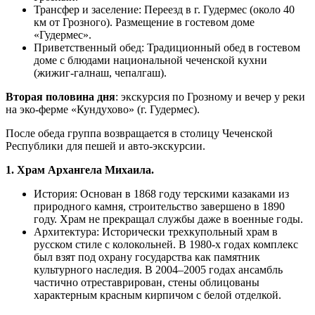
Трансфер и заселение: Переезд в г. Гудермес (около 40
км от Грозного). Размещение в гостевом доме
«Гудермес».
Приветственный обед: Традиционный обед в гостевом
доме с блюдами национальной чеченской кухни
(жижиг-галнаш, чепалгаш).
Вторая половина дня
: экскурсия по Грозному и вечер у реки
на эко-ферме «Кундухово» (г. Гудермес).
После обеда группа возвращается в столицу Чеченской
Республики для пешей и авто-экскурсии.
1. Храм Архангела Михаила.
История: Основан в 1868 году терскими казаками из
природного камня, строительство завершено в 1890
году. Храм не прекращал службы даже в военные годы.
Архитектура: Исторически трехкупольный храм в
русском стиле с колокольней. В 1980-х годах комплекс
был взят под охрану государства как памятник
культурного наследия. В 2004–2005 годах ансамбль
частично отреставрирован, стены облицованы
характерным красным кирпичом с белой отделкой.