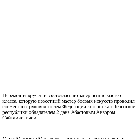
Церемония вручения состоялась по завершению мастер –
класса, которую известный мастер боевых искусств проводил
совместно с руководителем Федерации киошинкай Чеченской
республики обладателем 2 дана Абастовым Анзором
Сайтамиевичем.
Успех Магамеда Мецалова – результат долгих и упорных