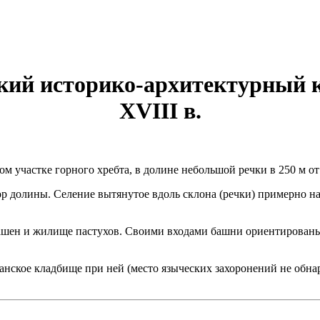
кий историко-архитектурный 
XVIII в.
м участке горного хребта, в долине небольшой речки в 250 м от
ор долины. Селение вытянутое вдоль склона (речки) примерно на
ашен и жилище пастухов. Своими входами башни ориентированы: 
нское кладбище при ней (место языческих захоронений не обнар